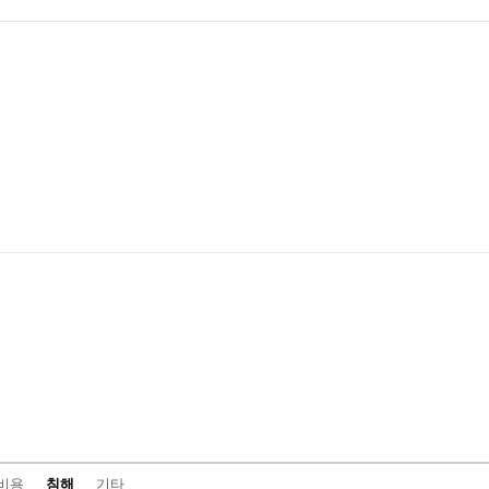
비용
침해
기타