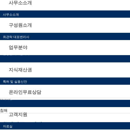
사무소소개
사무소소개
오시는 길
구성원소개
서울사무소
최관락 대표변리사
송인호 대표변리사
업무분야
윤형근 대표변리사
지식재산권
특허 및 실용신안
상표
온라인무료상담
디자인
HOME
온라인무료상담
침해
고객지원
온라인무료상담
자료실