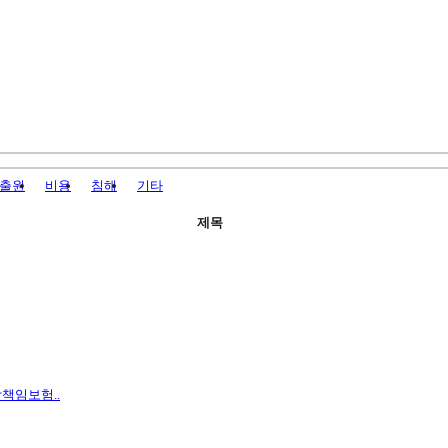
출원
비용
침해
기타
제목
책임보험..