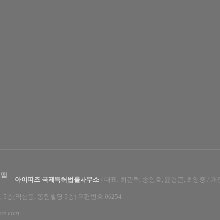
트맵
아이피즈 국제특허법률사무소
/ 대표: 최관락, 송인호, 윤형근, 최영중
/ 
 5층(역삼동, 동림빌딩 5층)
우편번호 06254
wiz.com