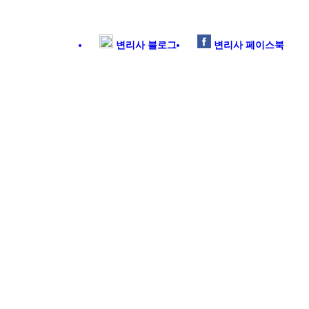
변리사 블로그
변리사 페이스북
자료실
상담예약