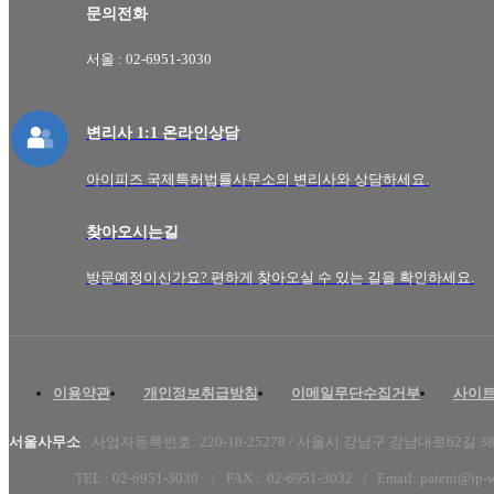
문의전화
서울 : 02-6951-3030
변리사 1:1 온라인상담
아이피즈 국제특허법률사무소의 변리사와 상담하세요.
찾아오시는길
방문예정이신가요? 편하게 찾아오실 수 있는 길을 확인하세요.
이용약관
개인정보취급방침
이메일무단수집거부
사이
서울사무소
:
사업자등록번호: 220-10-25278 /
서울시 강남구 강남대로62길 38,
TEL : 02-6951-3030 /
FAX :
02-6951-3032
/ Email:
patent@ip-