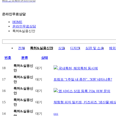
빠르고 정확한 온라인상담
온라인무료상담
HOME
온라인무료상담
특허&실용신안
전체
특허&실용신안
상표
디자인
심판 및 소송
해외
번호
분류
상태
특허&실용신
18
대기
국내특허, 해외특허 동시에
안
특허&실용신
17
대기
트럼프 "1주일 내 종전"...'X맨' 네타냐후?
안
특허&실용신
16
대기
앱 서비스 상표 등록 가능 여부 문의
안
특허&실용신
15
대기
체험형 피자 밀키트, 키즈피즈 `생산물 배상
안
특허&실용신
14
대기
ccc
안