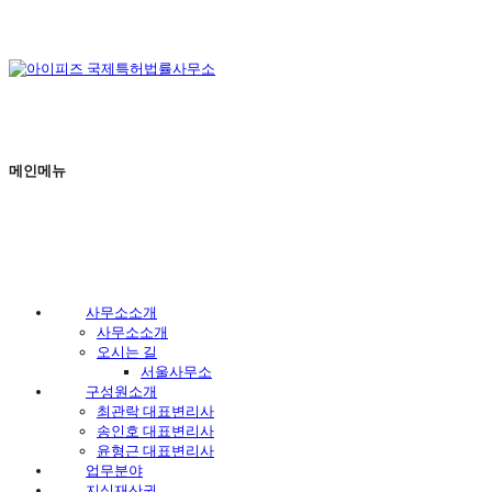
메인메뉴
오시는길(서울)
구성원소개
사무소소개
사무소소개
오시는 길
서울사무소
구성원소개
최관락 대표변리사
송인호 대표변리사
윤형근 대표변리사
업무분야
지식재산권