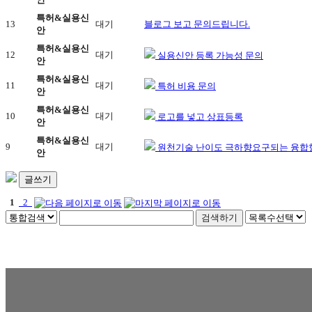
특허&실용신
13
대기
블로그 보고 문의드립니다.
안
특허&실용신
12
대기
실용신안 등록 가능성 문의
안
특허&실용신
11
대기
특허 비용 문의
안
특허&실용신
10
대기
로고를 넣고 상표등록
안
특허&실용신
9
대기
원천기술 난이도 극하향요구되는 융합형 
안
글쓰기
1
2