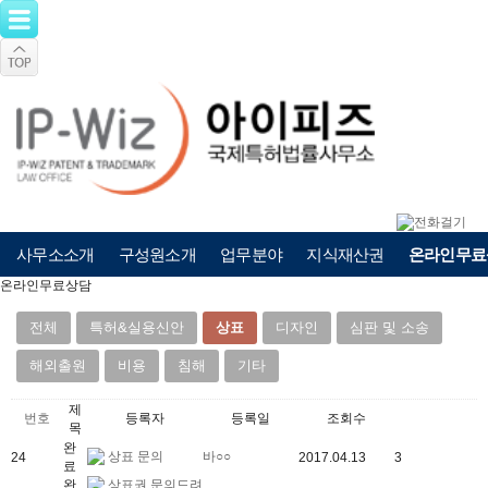
사무소소개
구성원소개
업무분야
지식재산권
온라인무료
온라인무료상담
전체
특허&실용신안
상표
디자인
심판 및 소송
해외출원
비용
침해
기타
제
번호
등록자
등록일
조회수
목
완
상표 문의
바○○
24
2017.04.13
3
료
완
상표권 문의드려