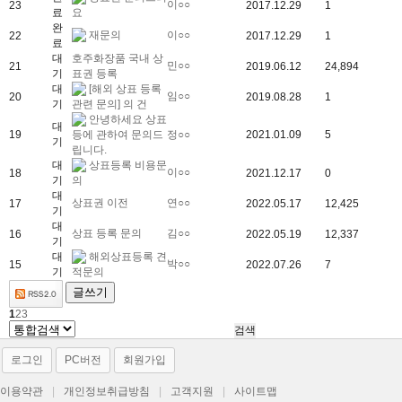
이○○
23
2017.12.29
1
료
요
완
재문의
이○○
22
2017.12.29
1
료
대
호주화장품 국내 상
민○○
21
2019.06.12
24,894
기
표권 등록
대
[해외 상표 등록
임○○
20
2019.08.28
1
기
관련 문의] 의 건
안녕하세요 상표
대
19
등에 관하여 문의드
정○○
2021.01.09
5
기
립니다.
대
상표등록 비용문
이○○
18
2021.12.17
0
기
의
대
상표권 이전
연○○
17
2022.05.17
12,425
기
대
상표 등록 문의
김○○
16
2022.05.19
12,337
기
대
해외상표등록 견
박○○
15
2022.07.26
7
기
적문의
글쓰기
1
2
3
로그인
PC버전
회원가입
이용약관
|
개인정보취급방침
|
고객지원
|
사이트맵