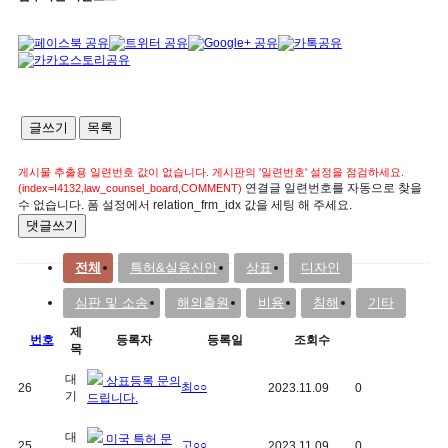
글쓰기
목록
게시물 추출용 일련번호 값이 없습니다. 게시판의 '일련번호' 설정을 점검하세요.
연결글 일련번호를 자동으로 찾을
(index=I4132,law_counsel_board,COMMENT)
수 없습니다. 폼 설정에서 relation_frm_idx 값을 세팅 해 주세요.
댓글쓰기
전체
특허&실용신안
상표
디자인
심판 및 소송
해외출원
비용
침해
기타
제
번호
등록자
등록일
조회수
목
대
상표등록 문의
최○○
26
2023.11.09
0
기
드립니다.
대
미국 특허 문
고○○
25
2023.11.09
0