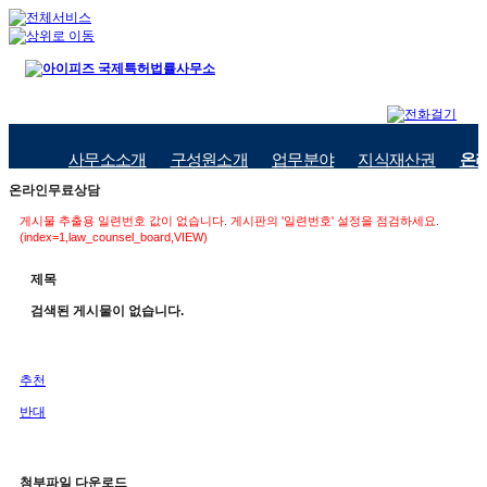
사무소소개
구성원소개
업무분야
지식재산권
온
온라인무료상담
게시물 추출용 일련번호 값이 없습니다. 게시판의 '일련번호' 설정을 점검하세요.
(index=1,law_counsel_board,VIEW)
제목
검색된 게시물이 없습니다.
추천
반대
첨부파일 다운로드