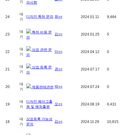
기
의사항
대
디자인 특허 문의
최○○
24
2024.01.11
9,484
기
대
특허 비용 문
김○○
23
2024.01.25
5
기
의
대
상표 관련 문
이○○
22
2024.04.12
0
기
의
대
상표 등록 문
권○○
21
2024.07.17
0
기
의
대
박○○
20
2024.07.24
0
제품판매관련
기
대
디자인 헤이그출
오○○
19
2024.08.19
6,431
기
원 및 해외출원
대
상표등록 가능성
김○○
18
2024.11.29
10,815
기
문의