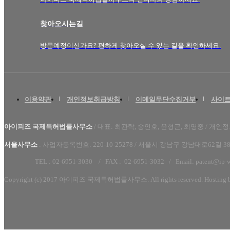
찾아오시는길
방문예정이신가요? 편하게 찾아오실 수 있는 길을 확인하세요.
이용약관
개인정보취급방침
이메일무단수집거부
사이
아이피즈 국제특허법률사무소
/ 대표: 최관락, 송인호, 윤형근, 최영중
/ 개인
서울사무소
:
사업자등록번호: 220-10-25278 /
서울시 강남구 강남대로62길 38,
TEL : 02-6951-3030 /
FAX :
02-6951-3032
/ Email:
patent@ip-
Copyright (c) 2017 아이피즈 국제특허법률사무소. All rights reserved. Hosting 