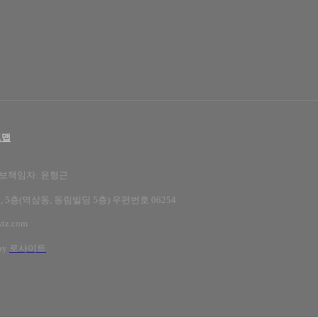
트맵
정보책임자: 윤형근
 5층(역삼동, 동림빌딩 5층)
우편번호 06254
wiz.com
by
로사이트