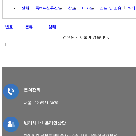
전체
특허&실용신안
상표
디자인
심판 및 소송
해외
번호
분류
상태
검색된 게시물이 없습니다.
1
문의전화
서울 : 02-6951-3030
변리사 1:1 온라인상담
아이피즈 국제특허법률사무소의 변리사와 상담하세요.