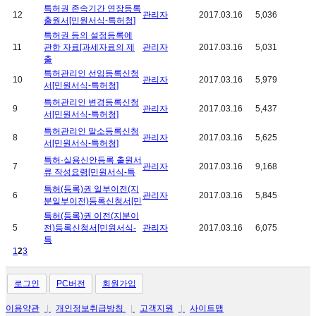
특허권 존속기간 연장등록
12
관리자
2017.03.16
5,036
출원서[민원서식-특허청]
특허권 등의 설정등록에
11
관한 자료[과세자료의 제
관리자
2017.03.16
5,031
출
특허관리인 선임등록신청
10
관리자
2017.03.16
5,979
서[민원서식-특허청]
특허관리인 변경등록신청
9
관리자
2017.03.16
5,437
서[민원서식-특허청]
특허관리인 말소등록신청
8
관리자
2017.03.16
5,625
서[민원서식-특허청]
특허·실용신안등록 출원서
7
관리자
2017.03.16
9,168
류 작성요령[민원서식-특
특허(등록)권 일부이전(지
6
관리자
2017.03.16
5,845
분일부이전)등록신청서[민
특허(등록)권 이전(지분이
5
전)등록신청서[민원서식-
관리자
2017.03.16
6,075
특
1
2
3
로그인
PC버전
회원가입
이용약관
|
개인정보취급방침
|
고객지원
|
사이트맵