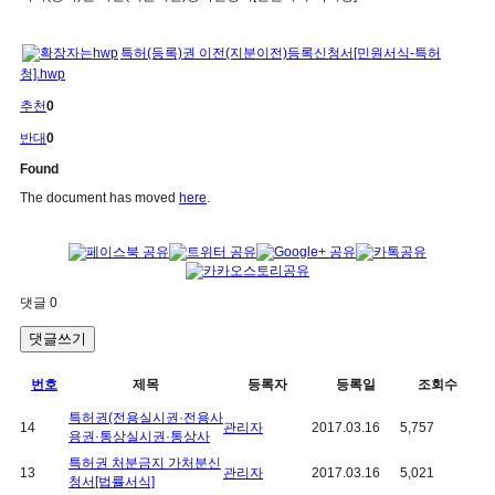
특허(등록)권 이전(지분이전)등록신청서[민원서식-특허
청].hwp
추천
0
반대
0
Found
The document has moved
here
.
댓글
0
댓글쓰기
번호
제목
등록자
등록일
조회수
특허권(전용실시권·전용사
14
관리자
2017.03.16
5,757
용권·통상실시권·통상사
특허권 처분금지 가처분신
13
관리자
2017.03.16
5,021
청서[법률서식]