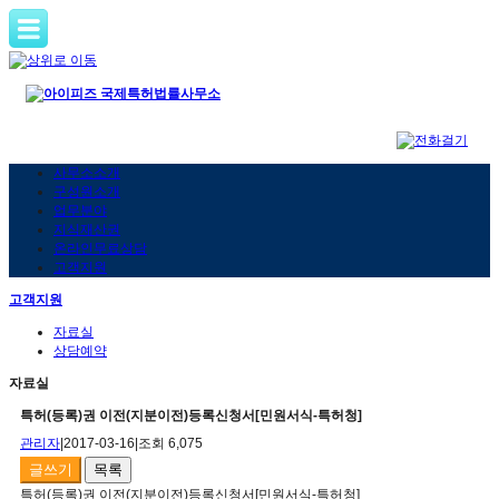
사무소소개
구성원소개
업무분야
지식재산권
온라인무료상담
고객지원
고객지원
자료실
상담예약
자료실
특허(등록)권 이전(지분이전)등록신청서[민원서식-특허청]
관리자
|
2017-03-16
|
조회 6,075
글쓰기
목록
특허(등록)권 이전(지분이전)등록신청서[민원서식-특허청]