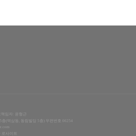
보책임자: 윤형근
 5층(역삼동, 동림빌딩 5층)
우편번호 06254
z.com
y
로사이트