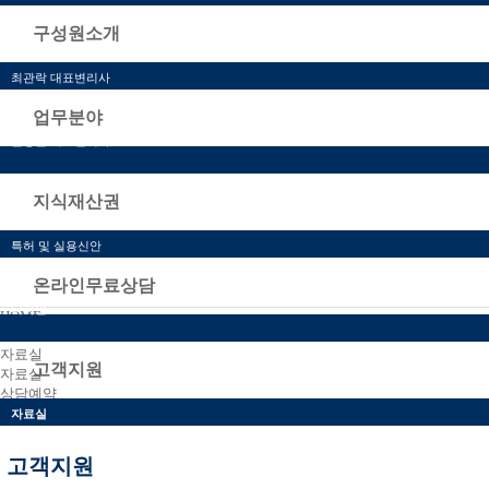
오시는 길
구성원소개
서울사무소
최관락 대표변리사
송인호 대표변리사
업무분야
윤형근 대표변리사
지식재산권
특허 및 실용신안
상표
온라인무료상담
디자인
HOME
고객지원
자료실
고객지원
자료실
상담예약
보기
자료실
상담예약
고객지원