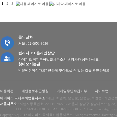
1
2
3
문의전화
서울 : 02-6951-3030
변리사 1:1 온라인상담
아이피즈 국제특허법률사무소의 변리사와 상담하세요.
찾아오시는길
방문예정이신가요? 편하게 찾아오실 수 있는 길을 확인하세요.
이용약관
개인정보취급방침
이메일무단수집거부
사이트맵
아이피즈 국제특허법률사무소
/ 대표: 최관락, 송인호, 윤형근, 최영중
/ 개인정
서울사무소
:
사업자등록번호: 220-10-25278 /
서울시 강남구 강남대로62길 38,
TEL : 02-6951-3030 /
FAX :
02-6951-3032
/ Email:
patent@ip-wi
Copyright (c) 2017 아이피즈 국제특허법률사무소. All rights reserved. Hosting b