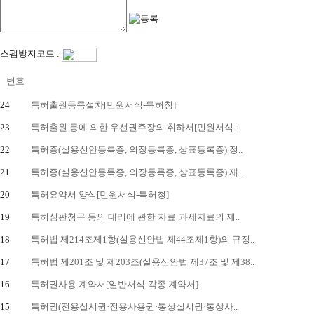
스팸방지코드 :
번호
24
특허출원등록절차[민원서식-특허청]
23
특허출원 등에 의한 우선권주장의 취하서[민원서식-..
22
특허증(실용신안등록증, 의장등록증, 상표등록증) 정..
21
특허증(실용신안등록증, 의장등록증, 상표등록증) 재..
20
특허요약서 양식[민원서식-특허청]
19
특허심판청구 등의 대리에 관한 자료[과세자료의 제..
18
특허법 제214조제1항(실용신안법 제44조제1항)의 규정..
17
특허법 제201조 및 제203조(실용신안법 제37조 및 제38..
16
특허권사용 계약서[일반서식-각종 계약서]
15
특허권(전용실시권·전용사용권·통상실시권·통상사..