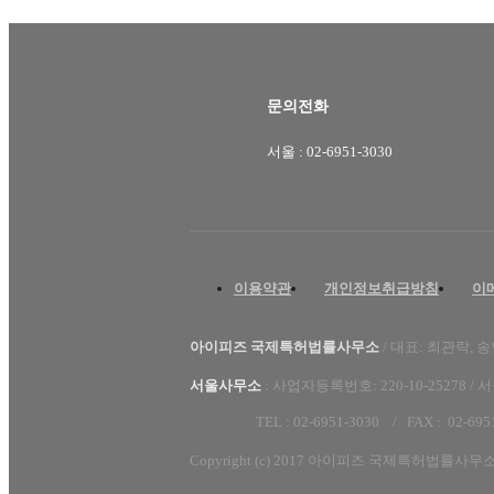
문의전화
서울 : 02-6951-3030
이용약관
개인정보취급방침
이
아이피즈 국제특허법률사무소
/ 대표: 최관락, 
서울사무소
:
사업자등록번호: 220-10-25278 /
서
TEL : 02-6951-3030 /
FAX :
02-695
Copyright (c) 2017 아이피즈 국제특허법률사무소. All r