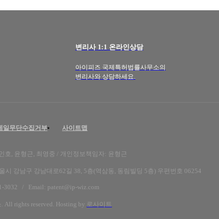
변리사 1:1 온라인상담
아이피즈 국제특허법률사무소의
변리사와 상담하세요.
메일무단수집거부
사이트맵
송인호, 윤형근, 최영중
/ 개인정보책임자: 윤형근
울시 강남구 강남대로62길 38, 5층(역삼동, 동림빌딩 5층)
우편번호 06254
1-3032
/ Email:
patent@ip-wiz.com
ights reserved. Hosting by
로사이트