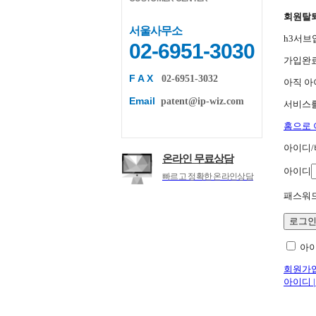
회원탈
서울사무소
h3서브
02-6951-3030
가입완료
F A X
02-6951-3032
아직 아
Email
patent@ip-wiz.com
서비스
홈으로 
아이디
온라인 무료상담
아이디
빠르고 정확한 온라인상담
패스워
아이
회원가
아이디 